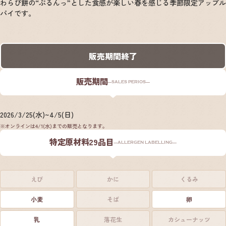
わらび餅の“ぷるんっ”とした食感が楽しい春を感じる季節限定アップル
パイです。
販売期間終了
販売期間
SALES PERIOS
2026/3/25(水)
~
4/5(日)
※オンラインは4/1(水)までの販売となります。
特定原材料29品目
ALLERGEN LABELLING
えび
かに
くるみ
小麦
そば
卵
乳
落花生
カシューナッツ