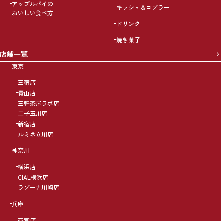
アップルパイの
キッシュ＆コブラー
おいしい食べ方
ドリンク
焼き菓子
店舗一覧
東京
三宿店
青山店
三軒茶屋ラボ店
二子玉川店
新宿店
ルミネ立川店
神奈川
横浜店
CIAL横浜店
ラゾーナ川崎店
兵庫
西宮店