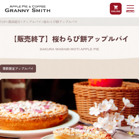
online
MENU
TOP
商品紹介
アップルパイ
桜わらび餅アップルパイ
当店について
商品紹介
【販売終了】桜わらび餅アップルパイ
SAKURA WARABI MOTI APPLE PIE
季節限定アップルパイ
オンラインショップ