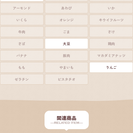
アーモンド
あわび
いか
いくら
オレンジ
キウイフルーツ
牛肉
ごま
さけ
さば
大豆
鶏肉
バナナ
豚肉
マカダミアナッツ
もも
やまいも
りんご
ゼラチン
ピスタチオ
関連商品
RELATED ITEM