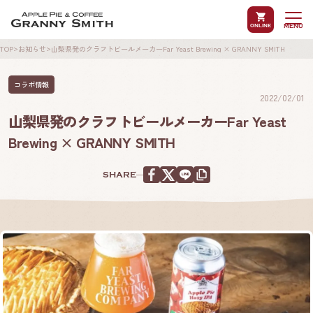
online
MENU
TOP
お知らせ
山梨県発のクラフトビールメーカーFar Yeast Brewing × GRANNY SMITH
当店について
商品紹介
コラボ情報
2022/02/01
山梨県発のクラフトビールメーカーFar Yeast
Brewing × GRANNY SMITH
オンラインショップ
SHARE
URLをコピー