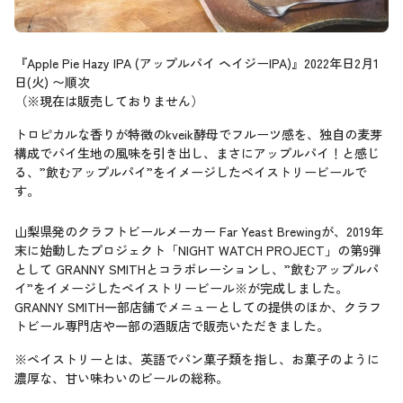
『Apple Pie Hazy IPA (アップルパイ ヘイジーIPA)』2022年日2月1
日(火) 〜順次
（※現在は販売しておりません）
トロピカルな香りが特徴のkveik酵母でフルーツ感を、独自の麦芽
構成でパイ生地の風味を引き出し、まさにアップルパイ！と感じ
る、”飲むアップルパイ”をイメージしたペイストリービールで
す。
山梨県発のクラフトビールメーカー Far Yeast Brewingが、2019年
末に始動したプロジェクト「NIGHT WATCH PROJECT」の第9弾
として GRANNY SMITHとコラボレーションし、”飲むアップルパ
イ”をイメージしたペイストリービール※が完成しました。
GRANNY SMITH一部店舗でメニューとしての提供のほか、クラフ
トビール専門店や一部の酒販店で販売いただきました。
※ペイストリーとは、英語でパン菓子類を指し、お菓子のように
濃厚な、甘い味わいのビールの総称。