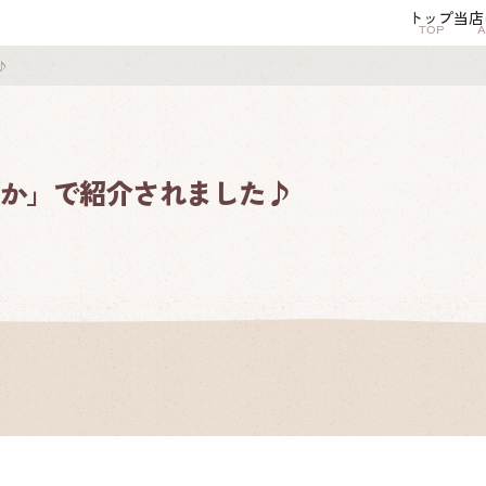
トップ
当店
TOP
A
♪
かぽか」で紹介されました♪
アップルパイ
キッシュ
＆コブラー
当店について