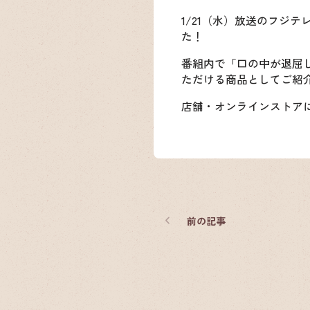
1/21（水）放送のフジテ
た！
番組内で「口の中が退屈
ただける商品としてご紹
店舗・オンラインストア
前
の記事