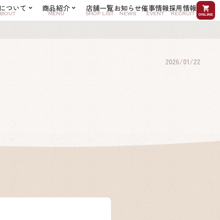
について
商品紹介
店舗一覧
お知らせ
催事情報
採用情報
BOUT
MENU
SHOP LIST
NEWS
EVENT
RECRUIT
online
2026/01/22
ドリンク
焼き菓子
アップルパイの
おいしい食べ方