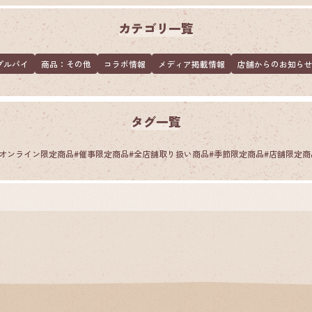
カテゴリ一覧
プルパイ
商品：その他
コラボ情報
メディア掲載情報
店舗からのお知ら
タグ一覧
オンライン限定商品
#
催事限定商品
#
全店舗取り扱い商品
#
季節限定商品
#
店舗限定商