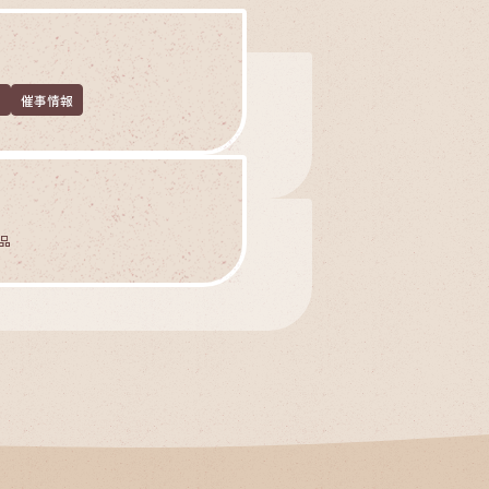
せ
催事情報
品