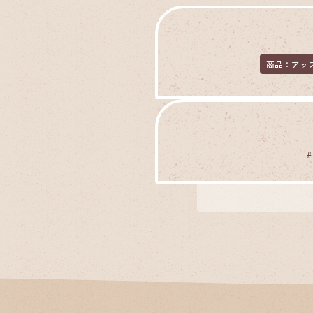
商品：アッ
#