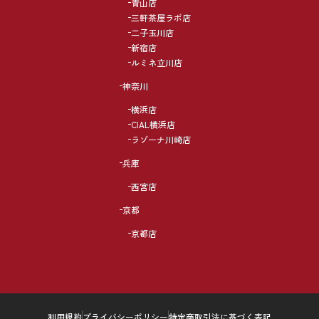
青山店
三軒茶屋ラボ店
二子玉川店
新宿店
ルミネ立川店
神奈川
横浜店
CIAL横浜店
ラゾーナ川崎店
兵庫
西宮店
京都
京都店
利用規約
プライバシーポリシー
特定商取引法に基づく表記