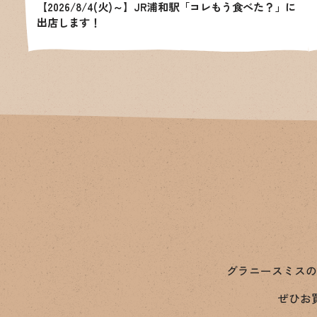
【2026/8/4(火)～】JR浦和駅「コレもう食べた？」に
出店します！
グラニースミスの
ぜひお